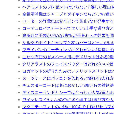
ヘアミストのプレゼントはいらない?!嬉しい理由や
空気清浄機はシャープとダイキンならどっち?違い
セーターの静電気は安全ピンで防止?なぜ発生する
コーデュロイスカートってダサい?上手な選び方と
寝る時に手袋がだめな理由は?手荒れへの効果を調
シルクのナイトキャップと枕カバーはどっちがいい
フライパンのコーティングはどれがいい?長持ちの
こたつ布団の省スペース用にデメリットはある?暖
クリアラストのフェイスパウダーはどれがいい?使
ヨガマットの折りたたみのデメリットメリットは?
スーツケースにパソコンを入れると壊れる?入れ方
チェスターコートは冬におかしい?寒い時の対処法
ディズニーランドとシーではどっちが人気?選ぶポ
ワイヤレスイヤホンの色に迷う理由は?選び方や人
マタニティフォトの小物は100均で手作り!セルフ
カセットコンロのケースは代用可能?おすすめやケ