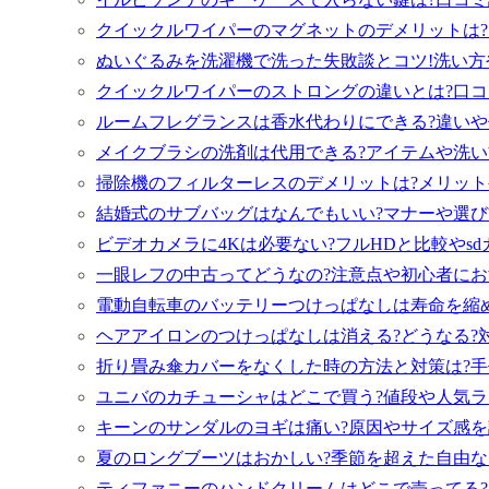
クイックルワイパーのマグネットのデメリットは?
ぬいぐるみを洗濯機で洗った失敗談とコツ!洗い方
クイックルワイパーのストロングの違いとは?口コ
ルームフレグランスは香水代わりにできる?違いや
メイクブラシの洗剤は代用できる?アイテムや洗い
掃除機のフィルターレスのデメリットは?メリット
結婚式のサブバッグはなんでもいい?マナーや選び方
ビデオカメラに4Kは必要ない?フルHDと比較やsd
一眼レフの中古ってどうなの?注意点や初心者にお
電動自転車のバッテリーつけっぱなしは寿命を縮
ヘアアイロンのつけっぱなしは消える?どうなる?
折り畳み傘カバーをなくした時の方法と対策は?手
ユニバのカチューシャはどこで買う?値段や人気ラ
キーンのサンダルのヨギは痛い?原因やサイズ感を
夏のロングブーツはおかしい?季節を超えた自由な
ティファニーのハンドクリームはどこで売ってる?