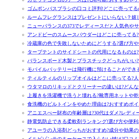
ゴムポンバスブラシの口コミ評判!どこに売ってる
ルームフレグランスはプレゼントにいらない？嬉し
ニューバランスの373でレディースだと人気色やサ
アンドビーのスムースパウダーはどこに売ってる?
冷蔵庫の色で失敗しないためにどうする?選び方や
タープテントのサイドシートの代用になるものは?
バランスボード木製とプラスチックどっちがいい
モバイルバッテリーは飛行機に預けることができる
ティルティルのリップオイルはどこに売ってる?人
ウタマロのリキッドとクリーナーの違いは?どん
上履きを洗濯機で洗うと壊れる?靴専用ネットや乾
食洗機のビルトインをやめた理由は?おすすめポイ
アニエスべー財布の年齢層は?30代はダメ?レディ
静電気防止できる柔軟剤ランキング!選び方や便
アユーラの入浴剤どっちがおすすめ?成分や効果の
イルビゾンテのキーケースで入らない鍵は?口コミ