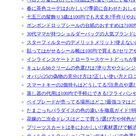
春に茶色コーデはおかしい!?季節に合わせたおし
七五三の髪飾り3歳は100均でも大丈夫?手作りや
ボンボンドロップシールの台紙のおすすめは?100
30代ママが持つショルダーバッグの人気ブランド
スターフィルターのデメリットメリット!使えない
貼ってはがせるシール帳は100均で買える?セリア
インラインスケートとローラースケートどっちが
キュレルbbクリームの色選びは?塗り方やクレンジ
オバジc25の偽物の見分け方は?正しい使い方と口
スマートキーの2個持ちはどうしてる?注意点や選
蒸し器の代用は100均で手軽にできる!フライパン
ベイブレードが売ってる場所はどこ?最強コマはど
たまごっちパラダイスの色の違いを徹底ガイド!!
花嫁の二次会ドレスはどこで買う?選び方や何色が
プリーツスカートは冬におかしい!?素材選びで解消
ティルティルクッションファンデオレンジの色選び