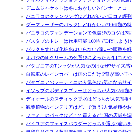
デニムジャケットは冬におかしい?インナーとコー
バニラコのクレンジングはどれがいい?口コミ評判
ダーマレーザーのパックはどれがいい?10種類の
バニラコのファンデーションで色選びのコツは?種
バスタブのトレーは代用可能!100均でDIYしよう
パックをすれば化粧水はいらない?違いや順番を解
オバジのbbクリームの色選びに迷ったら?口コミや
パタゴニアのTシャツが人気なのはなぜ?サイズ感
自転車のレインカバーは雨の日だけ!?背が高い子
パタゴニアのフーディニの人気色は?気になるサイ
イソップのボディスプレーはどっちが人気?2種類
ディオールのスティック香水はどっちが人気?開け
観葉植物のインテリアはどこで買う?人気品種やお
ファミュのパックはどこで買える?全国の店舗を調
バイユアのフェイスパウダーどっちを選ぶ?違いを
無印良品のヌメ革財布が売ってない?長財布の類似