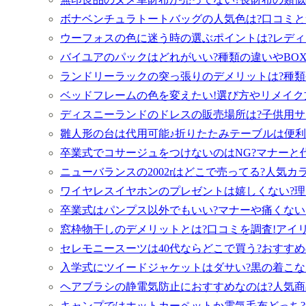
ボナベンチュラトートバッグの人気色は?口コミと
ウーフォスの色に迷う時の選ぶポイントは?レディ
バイユアのパックはどれがいい?種類の違いやBO
ランドリーラックの突っ張りのデメリットは?種類
ベッドフレームの色を変えたい!選び方やリメイク
ディスニーランドのドレスの販売場所は?子供用サ
雛人形の台は代用可能♪折りたたみテーブルは便利!
卒業式でコサージュをつけないのはNG?マナーと
ニューバランスの2002rはどこで売ってる?人気
ワイヤレスイヤホンのプレゼントは嬉しくない?理
卒業式はパンプス以外でもいい?マナーや痛くないお
窓枠物干しのデメリットとは?口コミを調査!アイ
セレモニースーツは40代ならどこで買う?おすす
入学式にツイードジャケットはダサい?黒の着こな
ヘアブラシの静電気防止におすすめなのは?人気商
キャンプではホットカーペットか電気毛布どっち?