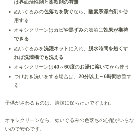
は
界面活性剤と柔軟剤の有無
ぬいぐるみの
色落ちを防ぐ
なら、
酸素系漂白剤
を使
用する
オキシクリーンは
カビや黒ずみ
の漂泊に
効果が期待
できる
ぬいぐるみを
洗濯ネット
に入れ、
脱水時間を短く
す
れば
洗濯機でも洗える
オキシクリーンは
40～60度
の
お湯に溶いて
から使う
つけおき洗いをする場合は、
20分以上～6時間
放置す
る
子供がさわるものは、清潔に保ちたいですよね。
オキシクリーンなら、ぬいぐるみの色落ちの心配がいらな
いので安心です。