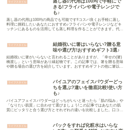
蒸し器の代用は100均で手軽にで
ライフスタイル
きる!フライパンや電子レンジで
も♪
蒸し器の代用は100均の商品でも可能です‼コスパ良くお手軽に蒸し
料理に挑戦したいあなたにおすすめ♪フライパンや電子レンジなどキ
ッチンにあるものを活用しても蒸し料理を作ることができます。代用
する場合の注意点も紹介しているので参考にしてください。
結婚祝いに箸はいらない?贈る意
ライフスタイル
味や選び方!おすすめギフト3選♪
結婚祝いに箸がいらないと言われることがありますが、「幸せの(箸)
橋渡し」という意味があり縁起物です。この記事では、箸を贈る意味
や贈る場合の選び方を紹介しています。おすすめギフトの他に箸以外
のおしゃれな喜ばれる結婚祝いもお伝えしていきます♪
バイユアのフェイスパウダーどっ
ライフスタイル
ちを選ぶ?違いを徹底比較!使い方
も♪
バイユアフェイスパウダーはどっちがいいと迷ったら「肌の悩み」や
「なりたい肌質」に合わせて選びましょう!この記事ではあなたの肌
質にピッタリと合う選び方とそれぞれの違いを比較しました。口コミ
や使い方も紹介しているので選ぶ参考にしてくださいね♪
パックをすれば化粧水はいらな
ライフスタイル