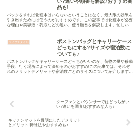
い?違いや順番を解説♪おすすめ商
品も!
パックをすれば化粧水はいらないということはなく、最大限の効果を
引き出すためには使うのがおすすめです。この記事では化粧水が必要
な理由や美容液・乳液などの違い、使う順番を解説します。忙しいマ
マ向けのパックも紹介しているので、参考にして下さいね♪
ボストンバッグとキャリーケース
ライフスタイル
どっちにする?サイズや宿泊数に
ついても♪
ボストンバッグかキャリーケースどっちがいいのか、荷物の量や移動
手段、行く場所によって決めるのがおすすめ!この記事では、それぞ
れのメリットデメリットや宿泊数ごとのサイズについて紹介します。
あなたに合ったバッグが選べるように参考にしてください♪
クーファンとバウンサーではどっちがい
い?違いを調査!おすすめな人も♪
キッチンマットを透明にしたデメリット
とメリット!掃除法やおすすめも♪