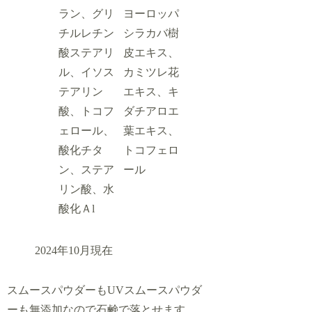
ラン、グリ
ヨーロッパ
チルレチン
シラカバ樹
酸ステアリ
皮エキス、
ル、イソス
カミツレ花
テアリン
エキス、キ
酸、トコフ
ダチアロエ
ェロール、
葉エキス、
酸化チタ
トコフェロ
ン、ステア
ール
リン酸、水
酸化Ａl
2024年10月現在
スムースパウダーもUVスムースパウダ
ーも無添加なので石鹸で落とせます。