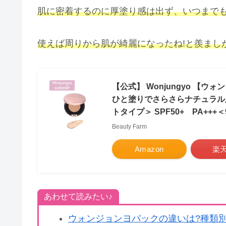
肌に密着するのに厚塗り感は出ず、いつまで
使えば周りから肌が綺麗になったね!と羨まし
【公式】 Wonjungyo 【
ひと塗りでさらさらナチュラル
トタイプ＞ SPF50+ PA++
Beauty Farm
Amazon
楽
あわせて読みたい♪
ウォンジョンヨパックの違いは?種類別