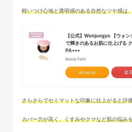
軽いつけ心地と透明感のある自然なツヤ感は、
【公式】Wonjungyo 【ウ
で輝きのあるお肌に仕上げる ク
PA+++
Beauty Farm
Amazon
楽
さらさらでセミマットな印象に仕上がると評
カバー力が高く、くすみやクマなど肌の悩みを