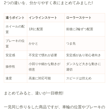
2つの違いを、分かりやすく表にまとめてみました!
違うポイント
インラインスケート
ローラースケート
ホイールの配
1列に配置
前後に2輪ずつ配置
置
ブレーキの位
かかと
つま先
置
安定感
不安定で慣れが必要
安定感があり初心者向き
小回りや細かな動きが
ダンスなど大きな動きに
操作性
得意
適切
速度
高速に対応可能
スピードは控えめ
まとめてみると、違いが一目瞭然!
一見同じ作りをした商品ですが、車輪の位置やブレーキの