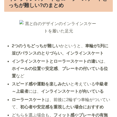
っちが難しい?のまとめ
2つのうちどっちが難しい
かというと、
車輪が1列に
並びバランスのとりづらい、インラインスケート
インラインスケートとローラースケートの違い
は、
ホイールの位置
や
安定感
、
ブレーキの付いている位
置
など
スピード感や運動を楽しみたい
と考えている
中級者
～上級者
には、
インラインスケートが向いている
ローラースケート
は、前後に2輪ずつ車輪がついてい
て、
初心者や安定感を重視したい場合におすすめ
どちらを選ぶ場合も、
フィット感
や
ブレーキの有無