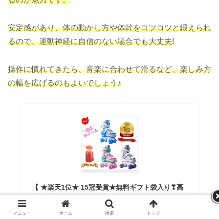
安定感があり、体の動かし方や体幹をコツコツと鍛えられ
るので、運動神経に自信のない場合でも大丈夫!
操作に慣れてきたら、音楽に合わせて滑るなど、楽しみ方
の幅を広げるのもよいでしょう♪
【 ★楽天1位★ 15冠受賞★無料ギフト袋入り❣高
評価！】インラインスケート ローラースケート子
供用 ローラースケート子ども 発光ホイール ロー
メニュー
ホーム
検索
トップ
サイドバー