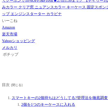
＼クーポンで10%OFF!&P10倍★27日1:59まで／ 【デイリ
みカラー クリア窓 ニュアンスカラー キーケース 固定スポン
ップ エンジンスターター カラビナ
いーこね
Amazon
楽天市場
Yahooショッピング
メルカリ
ポチップ
目次
スマートキーの2個持ちはどうしてる?管理法を徹底調査
2個を1つのキーケースに入れる