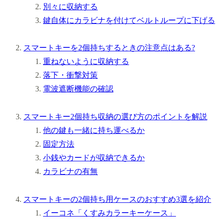
別々に収納する
鍵自体にカラビナを付けてベルトループに下げる
スマートキーを2個持ちするときの注意点はある?
重ねないように収納する
落下・衝撃対策
電波遮断機能の確認
スマートキー2個持ち収納の選び方のポイントを解説
他の鍵も一緒に持ち運べるか
固定方法
小銭やカードが収納できるか
カラビナの有無
スマートキーの2個持ち用ケースのおすすめ3選を紹介
イーコネ「くすみカラーキーケース」