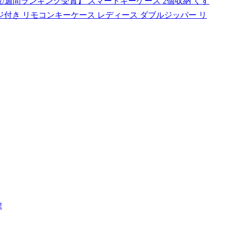
ー1位/週間ランキング受賞】 スマートキーケース 2個収納 くす
ジ付き リモコンキーケース レディース ダブルジッパー リ
!