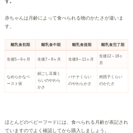
す。
赤ちゃんは月齢によって食べられる物のかたさが違いま
す。
離乳食初期
離乳食中期
離乳食後期
離乳食完了期
生後12～18ヶ
生後5～6ヶ月
生後7～8ヶ月
生後9～11ヶ月
月
絹ごし豆腐く
なめらかなペ
バナナくらい
肉団子くらい
らいのやわら
ースト状
のやわらかさ
のかたさ
かさ
ほとんどのベビーフードには、食べられる月齢が表記され
ていますのでよく確認してから購入しましょう。