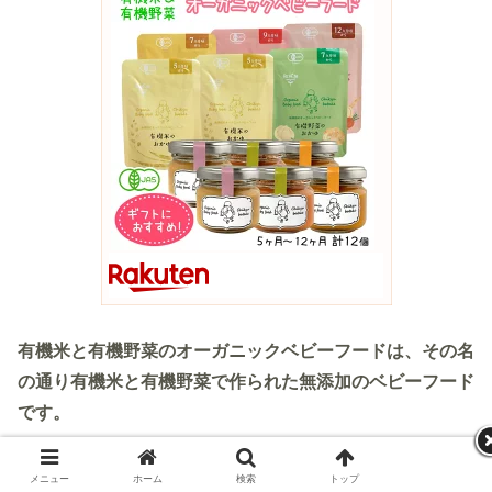
有機米と有機野菜のオーガニックベビーフードは、その名
の通り有機米と有機野菜で作られた無添加のベビーフード
です。
こだわりポイントは、旬の野菜を使用して手作り離乳食の
メニュー
ホーム
検索
トップ
サイドバー