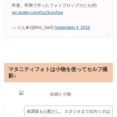
昨夜、即興で作ったフォトプロップスたち(∀)
pic.twitter.com/GqJ3cooNjw
— りん❁ (@Rin_0w0)
September 4, 2016
マタニティフォトは小物を使ってセルフ撮
影♪
体調面も心配だし、スタジオまで出向くのは