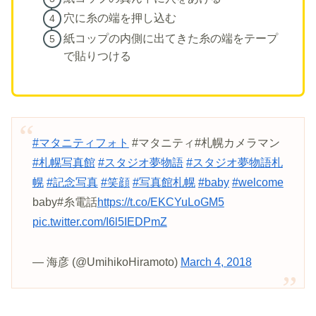
穴に糸の端を押し込む
紙コップの内側に出てきた糸の端をテープ
で貼りつける
#マタニティフォト
#マタニティ#札幌カメラマン
#札幌写真館
#スタジオ夢物語
#スタジオ夢物語札
幌
#記念写真
#笑顔
#写真館札幌
#baby
#welcome
baby#糸電話
https://t.co/EKCYuLoGM5
pic.twitter.com/I6l5IEDPmZ
— 海彦 (@UmihikoHiramoto)
March 4, 2018