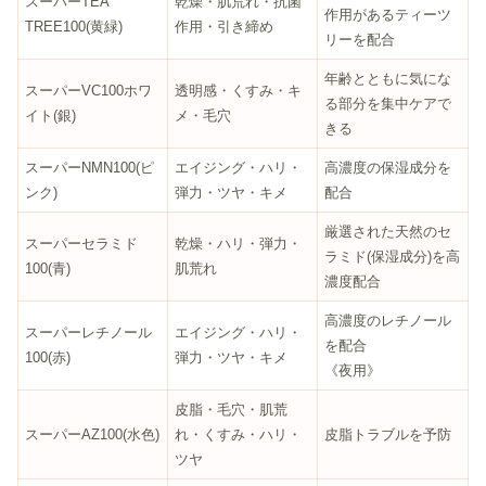
スーパーTEA
乾燥・肌荒れ・抗菌
作用があるティーツ
TREE100(黄緑)
作用・引き締め
リーを配合
年齢とともに気にな
スーパーVC100ホワ
透明感・くすみ・キ
る部分を集中ケアで
イト(銀)
メ・毛穴
きる
スーパーNMN100(ピ
エイジング・ハリ・
高濃度の保湿成分を
ンク)
弾力・ツヤ・キメ
配合
厳選された天然のセ
スーパーセラミド
乾燥・ハリ・弾力・
ラミド(保湿成分)を高
100(青)
肌荒れ
濃度配合
高濃度のレチノール
スーパーレチノール
エイジング・ハリ・
を配合
100(赤)
弾力・ツヤ・キメ
《夜用》
皮脂・毛穴・肌荒
スーパーAZ100(水色)
れ・くすみ・ハリ・
皮脂トラブルを予防
ツヤ