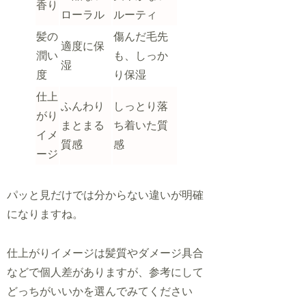
香り
ローラル
ルーティ
髪の
傷んだ毛先
適度に保
潤い
も、しっか
湿
度
り保湿
仕上
ふんわり
しっとり落
がり
まとまる
ち着いた質
イメ
質感
感
ージ
パッと見だけでは分からない違いが明確
になりますね。
仕上がりイメージは髪質やダメージ具合
などで個人差がありますが、参考にして
どっちがいいかを選んでみてください