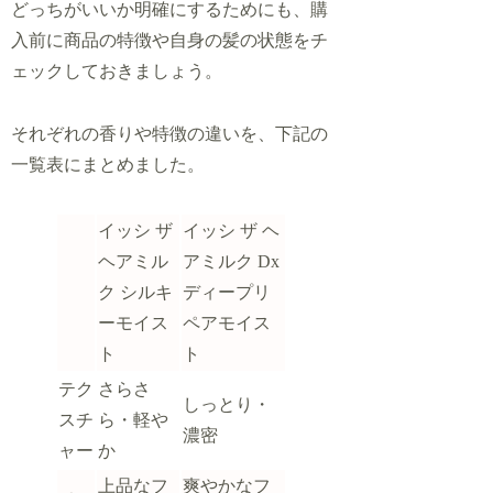
どっちがいいか明確にするためにも、購
入前に商品の特徴や自身の髪の状態をチ
ェックしておきましょう。
それぞれの香りや特徴の違いを、下記の
一覧表にまとめました。
イッシ ザ
イッシ ザ ヘ
ヘアミル
アミルク Dx
ク シルキ
ディープリ
ーモイス
ペアモイス
ト
ト
テク
さらさ
しっとり・
スチ
ら・軽や
濃密
ャー
か
上品なフ
爽やかなフ