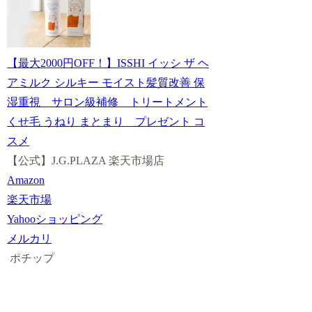
【最大2000円OFF！】ISSHI イッシ ザ ヘ
アミルク シルキー モイスト髪質改善 保
湿重視 サロン級補修 トリートメント
くせ毛 うねり まとまり プレゼント コ
スメ
【公式】J.G.PLAZA 楽天市場店
Amazon
楽天市場
Yahooショッピング
メルカリ
ポチップ