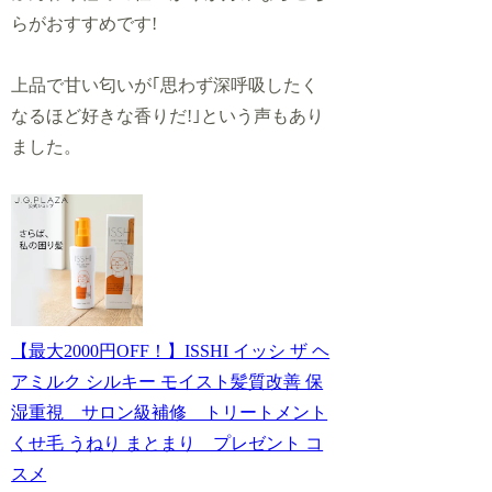
らがおすすめです!
上品で
甘い匂いが｢思わず深呼吸したく
なるほど好きな香りだ!｣という声もあり
ました。
【最大2000円OFF！】ISSHI イッシ ザ ヘ
アミルク シルキー モイスト髪質改善 保
湿重視 サロン級補修 トリートメント
くせ毛 うねり まとまり プレゼント コ
スメ