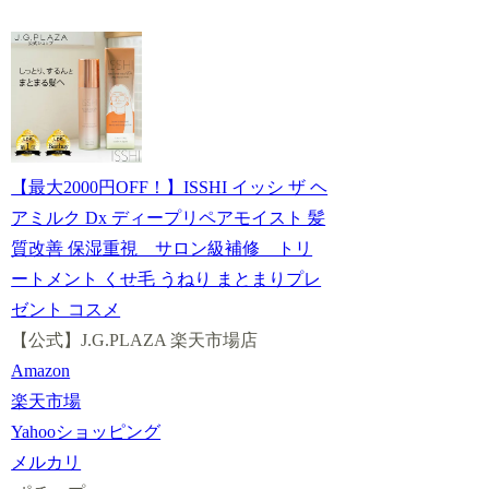
【最大2000円OFF！】ISSHI イッシ ザ ヘ
アミルク Dx ディープリペアモイスト 髪
質改善 保湿重視 サロン級補修 トリ
ートメント くせ毛 うねり まとまりプレ
ゼント コスメ
【公式】J.G.PLAZA 楽天市場店
Amazon
楽天市場
Yahooショッピング
メルカリ