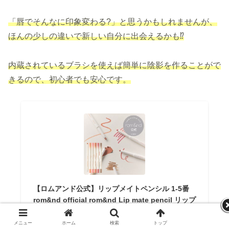
「唇でそんなに印象変わる?」と思うかもしれませんが、
ほんの少しの違いで新しい自分に出会えるかも⁉
内蔵されているブラシを使えば簡単に陰影を作ることがで
きるので、初心者でも安心です。
【ロムアンド公式】リップメイトペンシル 1-5番
rom&nd official rom&nd Lip mate pencil リップ
ライナー リップペンシル ペンシルライナー オー
バーリップ マットリップ 韓国メイク 韓国コスメ
メニュー
ホーム
検索
トップ
サイドバー