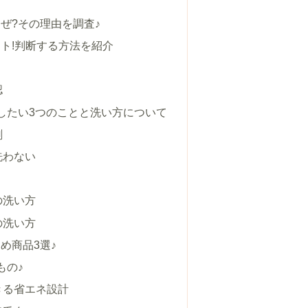
ぜ?その理由を調査♪
ト!判断する方法を紹介
認
したい3つのことと洗い方について
剤
洗わない
の洗い方
の洗い方
め商品3選♪
もの♪
きる省エネ設計