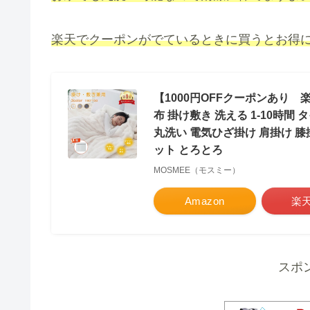
楽天でクーポンがでているときに買うとお得に
【1000円OFFクーポンあり 楽
布 掛け敷き 洗える 1-10時間
丸洗い 電気ひざ掛け 肩掛け 膝
ット とろとろ
MOSMEE（モスミー）
Amazon
楽
スポ