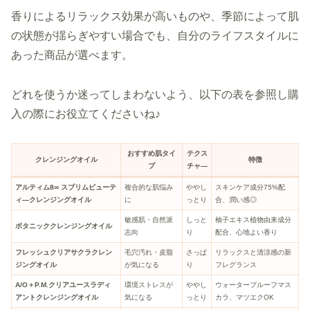
香りによるリラックス効果が高いものや、季節によって肌
の状態が揺らぎやすい場合でも、自分のライフスタイルに
あった商品が選べます。
どれを使うか迷ってしまわないよう、以下の表を参照し購
入の際にお役立てくださいね♪
おすすめ肌タイ
テクス
クレンジングオイル
特徴
プ
チャ
―
アルティム8
∞
スブリムビューテ
複合的な肌悩み
ややし
スキンケア成分75%配
ィ―クレンジングオイル
に
っとり
合、潤い感◎
敏感肌・自然派
しっと
柚子エキス植物由来成分
ボタニッククレンジングオイル
志向
り
配合、心地よい香り
フレッシュクリアサクラクレン
毛穴汚れ・皮脂
さっぱ
リラックスと清涼感の新
ジングオイル
が気になる
り
フレグランス
A/O＋P.M.クリアユースラディ
環境ストレスが
ややし
ウォータープルーフマス
アントクレンジングオイル
気になる
っとり
カラ、マツエクOK