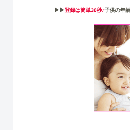
▶▶
登録は簡単30秒♪
子供の年齢