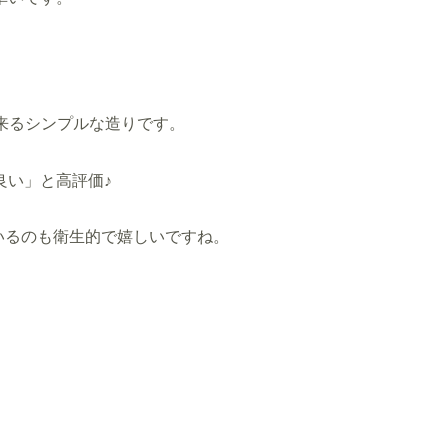
出来るシンプルな造りです。
良い」と
高評価
♪
いるのも衛生的で
嬉しい
で
すね。