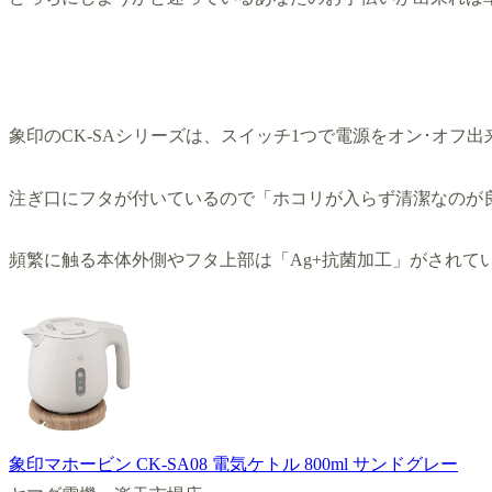
象印のCK-SAシリーズは、スイッチ1つで電源をオン･オフ
注ぎ口にフタが付いているので「ホコリが入らず清潔なのが
頻繁に触る本体外側やフタ上部は「Ag+抗菌加工」がされて
象印マホービン CK-SA08 電気ケトル 800ml サンドグレー