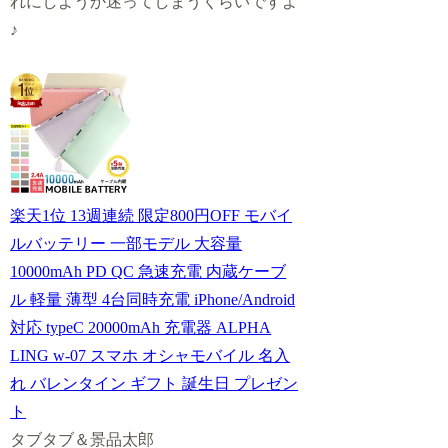
れにしようか迷ってしまうくらいですよ
♪
楽天1位 13週連続 限定800円OFF モバイ
ルバッテリー 一部モデル 大容量
10000mAh PD QC 急速充電 内蔵ケーブ
ル 軽量 薄型 4台同時充電 iPhone/Android
対応 typeC 20000mAh 充電器 ALPHA
LING w-07 スマホ オシャモバイル 名入
れ バレンタイン ギフト 誕生日 プレゼン
ト
タブタブ＆景品太郎