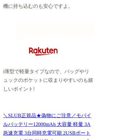
機に持ち込むのも安心ですよ。
i薄型で軽量タイプなので、バッグやリ
ュックのポケットに収まりやすいのも嬉
しいポイント!
＼SLUB正規品★偽物にご注意／モバイ
ルバッテリー12000mAh 大容量 軽量 3A
急速充電 3台同時充電可能 2USBポート