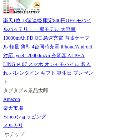
楽天1位 13週連続 限定800円OFF モバイ
ルバッテリー 一部モデル 大容量
10000mAh PD QC 急速充電 内蔵ケーブ
ル 軽量 薄型 4台同時充電 iPhone/Android
対応 typeC 20000mAh 充電器 ALPHA
LING w-07 スマホ オシャモバイル 名入
れ バレンタイン ギフト 誕生日 プレゼン
ト
タブタブ＆景品太郎
Amazon
楽天市場
Yahooショッピング
メルカリ
ポチップ