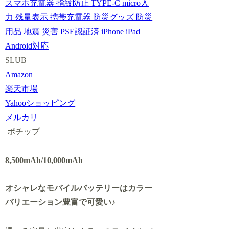
スマホ充電器 指紋防止 TYPE-C micro入
力 残量表示 携帯充電器 防災グッズ 防災
用品 地震 災害 PSE認証済 iPhone iPad
Android対応
SLUB
Amazon
楽天市場
Yahooショッピング
メルカリ
ポチップ
8,500mAh/10,000mAh
オシャレなモバイルバッテリーはカラー
バリエーション豊富で可愛い♪