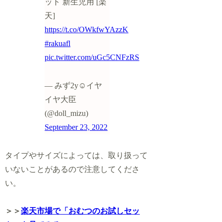
ット 新生児用 [楽
天]
https://t.co/OWkfwYAzzK
#rakuafl
pic.twitter.com/uGc5CNFzRS
— みず2y☺︎︎イヤ
イヤ大臣
(@doll_mizu)
September 23, 2022
タイプやサイズによっては、取り扱って
いないことがあるので注意してくださ
い。
＞＞
楽天市場で「おむつのお試しセッ