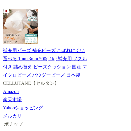
補充用ビーズ 補充ビーズ こぼれにくい
選べる 1mm 3mm 500g 1kg 補充用 ノズル
付き 詰め替え ビーズクッション 国産 マ
イクロビーズ パウダービーズ 日本製
CELLUTANE【セルタン】
Amazon
楽天市場
Yahooショッピング
メルカリ
ポチップ