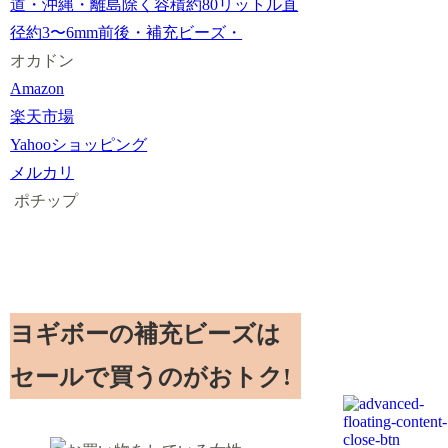
道・沖縄・離島除く容積約80リットル直
径約3〜6mm前後・補充ビーズ・
オカドン
Amazon
楽天市場
Yahooショッピング
メルカリ
ポチップ
ヨギボーの補充ビーズは
セールで買うのがおトク!