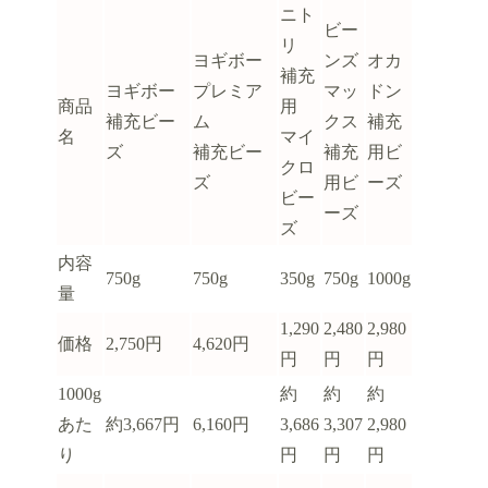
ニト
ビー
リ
ヨギボー
ンズ
オカ
補充
ヨギボー
プレミア
マッ
ドン
商品
用
補充ビー
ム
クス
補充
名
マイ
ズ
補充ビー
補充
用ビ
クロ
ズ
用ビ
ーズ
ビー
ーズ
ズ
内容
750g
750g
350g
750g
1000g
量
1,290
2,480
2,980
価格
2,750円
4,620円
円
円
円
1000g
約
約
約
あた
約3,667円
6,160円
3,686
3,307
2,980
り
円
円
円