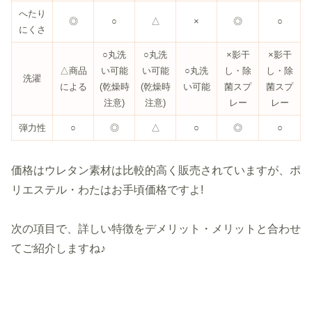
へたり
◎
○
△
×
◎
○
にくさ
○丸洗
○丸洗
×影干
×影干
△商品
い可能
い可能
○丸洗
し・除
し・除
洗濯
による
(乾燥時
(乾燥時
い可能
菌スプ
菌スプ
注意)
注意)
レー
レー
弾力性
○
◎
△
○
◎
○
価格はウレタン素材は比較的高く販売されていますが、ポ
リエステル・わたはお手頃価格ですよ!
次の項目で、詳しい特徴をデメリット・メリットと合わせ
てご紹介しますね♪