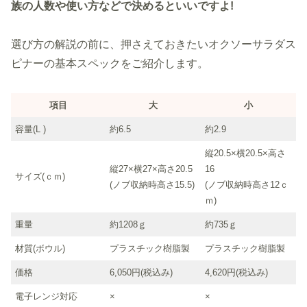
族の人数や使い方などで決めるといいですよ!
選び方の解説の前に、押さえておきたいオクソーサラダス
ピナーの基本スペックをご紹介します。
項目
大
小
容量(L )
約6.5
約2.9
縦20.5×横20.5×高さ
縦27×横27×高さ20.5
16
サイズ(ｃｍ)
(ノブ収納時高さ15.5)
(ノブ収納時高さ12ｃ
ｍ)
重量
約1208ｇ
約735ｇ
材質(ボウル)
プラスチック樹脂製
プラスチック樹脂製
価格
6,050円(税込み)
4,620円(税込み)
電子レンジ対応
×
×