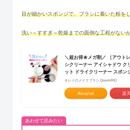
目が細かいスポンジで、ブラシに着いた粉を
洗い～すすぎ～乾燥までの面倒な工程がないか
＼超お得★メガ割／ ［アウト
シクリーナー アイシャドウ ク
ット ドライクリーナー スポン
キレイのメイクブラシ QueenREI
Amazon
楽
あわせて読みたい