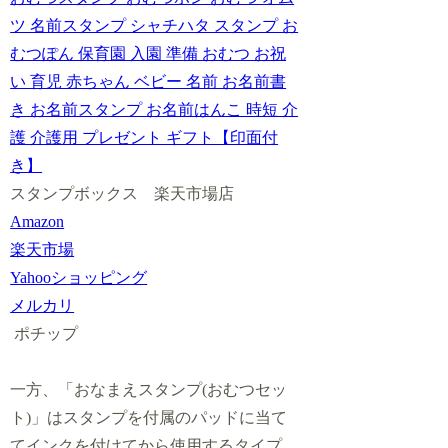
ツ 名前スタンプ シャチハタ スタンプ お
むつぽん 保育園 入園 準備 おむつ お祝
い 育児 赤ちゃん ベビー 名前 お名前書
き お名前スタンプ お名前はんこ 時短 介
護 介護用 プレゼント ギフト【印面付
き】
スタンプボックス 楽天市場店
Amazon
楽天市場
Yahooショッピング
メルカリ
ポチップ
一方、「おなまえスタンプ(おむつセッ
ト)」はスタンプを付属のパッドに当て
てインクを付けてから使用するタイプ