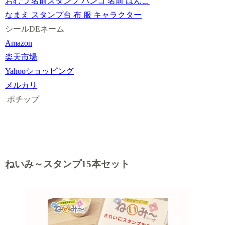
おむつ 名前スタンプ ハンコ 名前 はんこ
なまえ スタンプ台 布 服 キャラクター
シールDEネーム
Amazon
楽天市場
Yahooショッピング
メルカリ
ポチップ
ねいみ～スタンプ15本セット