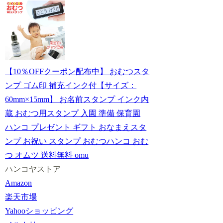
【10％OFFクーポン配布中】 おむつスタ
ンプ ゴム印 補充インク付【サイズ：
60mm×15mm】 お名前スタンプ インク内
蔵 おむつ用スタンプ 入園 準備 保育園
ハンコ プレゼント ギフト おなまえスタ
ンプ お祝い スタンプ おむつハンコ おむ
つ オムツ 送料無料 omu
ハンコヤストア
Amazon
楽天市場
Yahooショッピング