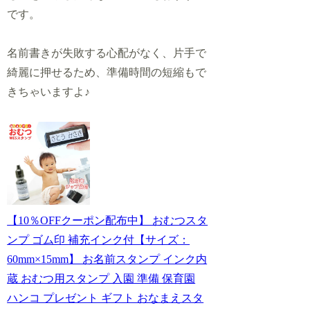
です
。
名前書きが失敗する心配がなく、片手で
綺麗に押せるため、準備時間の短縮もで
きちゃいますよ♪
【10％OFFクーポン配布中】 おむつスタ
ンプ ゴム印 補充インク付【サイズ：
60mm×15mm】 お名前スタンプ インク内
蔵 おむつ用スタンプ 入園 準備 保育園
ハンコ プレゼント ギフト おなまえスタ